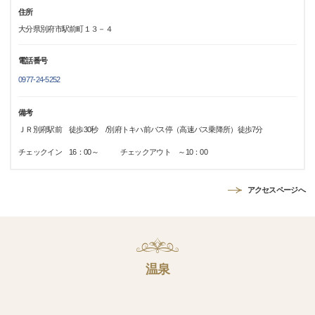
住所
大分県別府市駅前町１３－４
電話番号
0977-24-5252
備考
ＪＲ別府駅前 徒歩30秒 /別府トキハ前バス停（高速バス乗降所）徒歩7分
チェックイン 16：00～ チェックアウト ～10：00
アクセスページへ
温泉