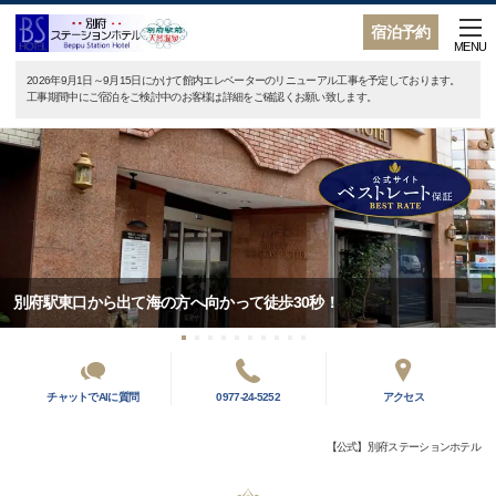
宿泊予約
MENU
2026年9月1日～9月15日にかけて館内エレベーターのリニューアル工事を予定しております。
工事期間中にご宿泊をご検討中のお客様は詳細をご確認くお願い致します。
別府駅東口から出て海の方へ向かって徒歩30秒！
チャットでAIに質問
0977-24-5252
アクセス
【公式】別府ステーションホテル