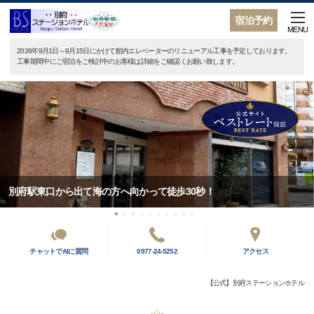
宿泊予約
MENU
2026年9月1日～9月15日にかけて館内エレベーターのリニューアル工事を予定しております。
工事期間中にご宿泊をご検討中のお客様は詳細をご確認くお願い致します。
別府駅東口から出て海の方へ向かって徒歩30秒！
チャットでAIに質問
0977-24-5252
アクセス
【公式】別府ステーションホテル