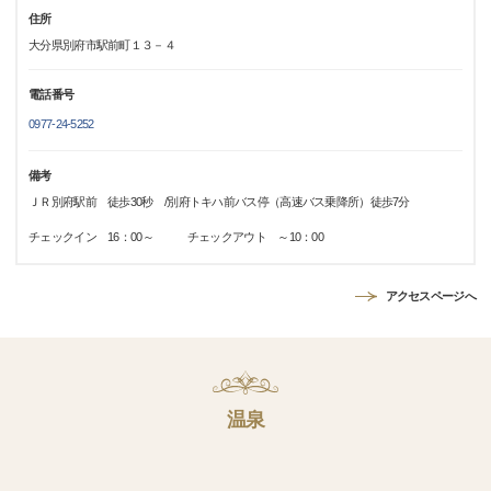
住所
大分県別府市駅前町１３－４
電話番号
0977-24-5252
備考
ＪＲ別府駅前 徒歩30秒 /別府トキハ前バス停（高速バス乗降所）徒歩7分
チェックイン 16：00～ チェックアウト ～10：00
アクセスページへ
温泉