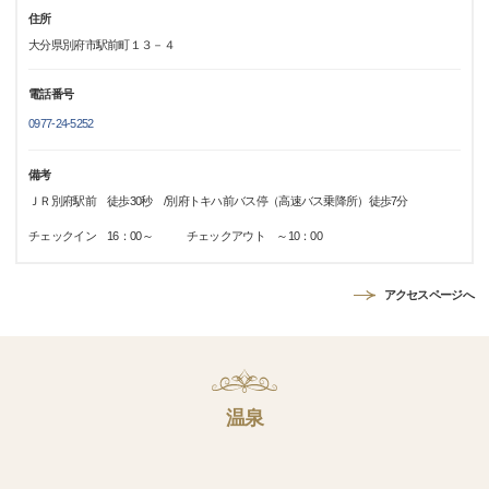
住所
大分県別府市駅前町１３－４
電話番号
0977-24-5252
備考
ＪＲ別府駅前 徒歩30秒 /別府トキハ前バス停（高速バス乗降所）徒歩7分
チェックイン 16：00～ チェックアウト ～10：00
アクセスページへ
温泉