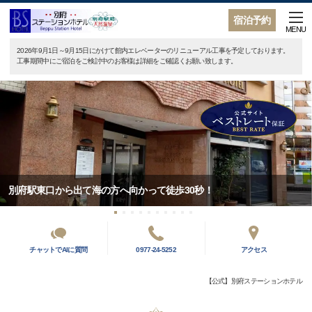
宿泊予約
MENU
2026年9月1日～9月15日にかけて館内エレベーターのリニューアル工事を予定しております。
工事期間中にご宿泊をご検討中のお客様は詳細をご確認くお願い致します。
別府駅東口から出て海の方へ向かって徒歩30秒！
チャットでAIに質問
0977-24-5252
アクセス
【公式】別府ステーションホテル