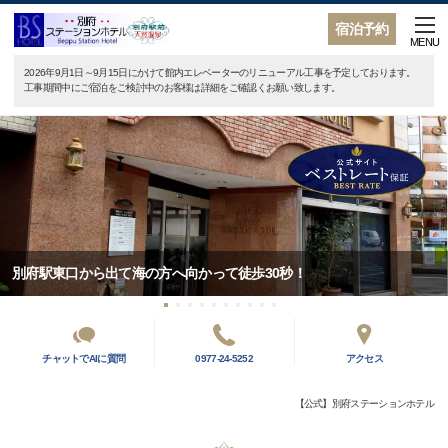
宿泊予約
MENU
2026年9月1日～9月15日にかけて館内エレベーターのリニューアル工事を予定しております。
工事期間中にご宿泊をご検討中のお客様は詳細をご確認くお願い致します。
別府駅東口から出て海の方へ向かって徒歩30秒！
チャットでAIに質問
0977-24-5252
アクセス
【公式】別府ステーションホテル