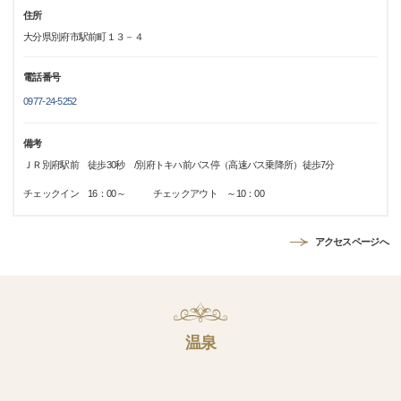
住所
大分県別府市駅前町１３－４
電話番号
0977-24-5252
備考
ＪＲ別府駅前 徒歩30秒 /別府トキハ前バス停（高速バス乗降所）徒歩7分
チェックイン 16：00～ チェックアウト ～10：00
アクセスページへ
温泉