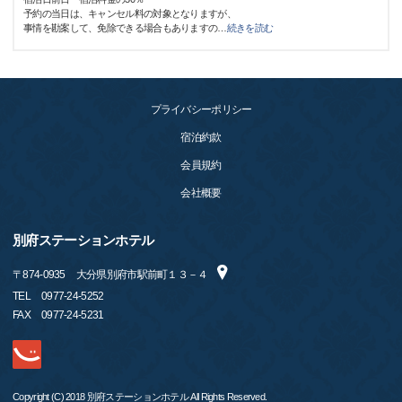
予約の当日は、キャンセル料の対象となりますが、
事情を勘案して、免除できる場合もありますの
…
続きを読む
プライバシーポリシー
宿泊約款
会員規約
会社概要
別府ステーションホテル
〒
874-0935
大分県別府市駅前町１３－４
TEL
0977-24-5252
FAX
0977-24-5231
Copyright (C) 2018 別府ステーションホテル All Rights Reserved.