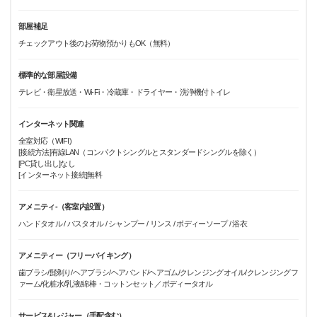
部屋補足
チェックアウト後のお荷物預かりもOK（無料）
標準的な部屋設備
テレビ・衛星放送・Wi-Fi・冷蔵庫・ドライヤー・洗浄機付トイレ
インターネット関連
全室対応（WIFI)
[接続方法]有線LAN（コンパクトシングルとスタンダードシングルを除く）
[PC貸し出し]なし
[インターネット接続]無料
アメニティ-（客室内設置）
ハンドタオル / バスタオル / シャンプー / リンス / ボディーソープ / 浴衣
アメニティー（フリーバイキング）
歯ブラシ/髭剃り/ヘアブラシ/ヘアバンド/ヘアゴム/クレンジングオイル/クレンジングフ
ァーム/化粧水/乳液/綿棒・コットンセット／ボディータオル
サービス&レジャー（手配含む）