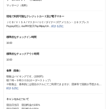
マッサージ（有料）
現地で利用可能なクレジットカード及び電子マネー
ＪＣＢ / ＶＩＳＡ / マスター / ＵＣ / ダイナーズ/アメリカン・エキスプレス
Paypay/D払い/auPAY/楽天Pay/Alipay/Un
…
続きを読む
標準的なチェックイン時間
16:00
標準的なチェックアウト時間
10:00
食事（朝食）
朝食はバイキングです。(1000円）
朝７時～９時３０分(オーダーストップ）
※朝食は、基本的には宿泊ホテルにてご利用できますが、団体等で混雑が予想され
…
続きを読む
キャンセルについて
宿泊日当日 宿泊料金の100％
宿泊日前日 宿泊料金の30％