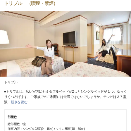
トリプル （喫煙・禁煙）
トリプル
■トリプルは、広い室内にセミダブルベッドが2つとシングルベッドが１つ。ゆっく
りくつろげます。ご家族でのご利用には最適ではないでしょうか。テレビは３７型
液
…
続きを読む
部屋数
総部屋数57室
洋室内訳：シングル22室(9～18㎡) / ツイン35室(18～30㎡)