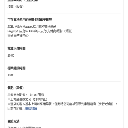
服務與休閒（包括安排）
按摩（收費）
可在當地使用的信用卡和電子貨幣
JCB / VISA / Master/UC / 食客/美國運通
Paypay/D支付/auPAY/樂天支付/支付寶/銀聯（銀聯）
交通電子貨幣/ID
標准入住時間
16:00
標準結賬時間
10:00
餐點（早餐）
早餐是自助餐。（1000日圓）
早上7點到9點30分（訂單停止）
※酒店的客人基本上可以享用早餐，但有時您可能被引導到集體酒店（步行1分鐘），
因為在組織
…
繼續閱讀
關於取消