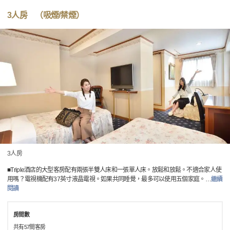
3人房 （吸煙/禁煙）
3人房
■Triple酒店的大型客房配有兩張半雙人床和一張單人床。放鬆和放鬆。不適合家人使
用嗎？電視機配有37英寸液晶電視。如果共同睡覺，最多可以使用五個家庭。
…
繼續
閱讀
房間數
共有57間客房