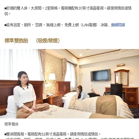
■舒適的雙人床，大房間，2室規格。電視機配有37英寸液晶電視。請使用情侶或情
侶。
■設有浴室・廁所， 空調， 無線上網， 免費上網（LAN電纜）·冰箱
…
繼續閱讀
標準雙胞胎 （吸煙/禁煙）
標準雙床
■雙床間寬敞。電視配有32英寸液晶電視。請使用情侶或情侶。