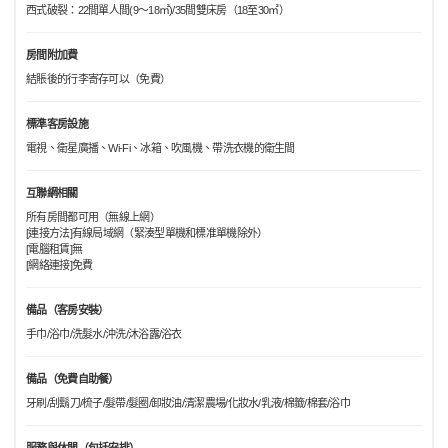
西式破裂：22間單人間(9～18㎡)/35間雙床房（18至30㎡）
房間附加費
結賬後的行李寄存可以（免費）
標準客房設施
電視、衛星廣播、Wi-Fi、冰箱、吹風機、帶洗衣機的衛生間
互聯網相關
所有房間都可用（無線上網）
[連接方法]有線局域網（緊湊型單機和標准單機除外）
[電腦租賃]無
[網絡連接]免費
備品（客房安裝）
手巾/浴巾/洗髮水/沖洗/沐浴露/浴衣
備品（免費自助餐）
牙刷/刮鬍刀/梳子/髮帶/髮圈/卸妝油/清潔農場/化妝水/乳液/棉籤/棉套/浴巾