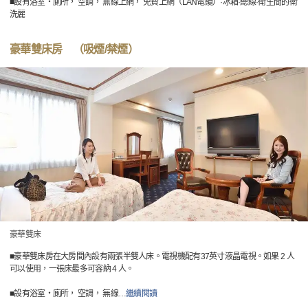
■設有浴室・廁所， 空調， 無線上網， 免費上網（LAN電纜）·冰箱·總線·衛生間的衛
洗麗
豪華雙床房 （吸煙/禁煙）
豪華雙床
■豪華雙床房在大房間內設有兩張半雙人床。電視機配有37英寸液晶電視。如果 2 人
可以使用，一張床最多可容納 4 人。
■設有浴室・廁所， 空調， 無線
…
繼續閱讀