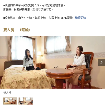
■頂層的豪華單人房配有雙人床，可讓您舒適地休息。
即使是一對友好的夫妻，您也可以使用它。
■設有浴室・廁所， 空調， 無線上網， 免費上網（LAN電纜
…
繼續閱讀
雙人房 （禁煙）
雙人房