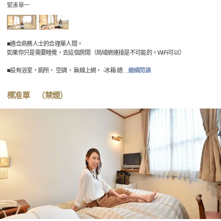
緊湊單一
■適合商務人士的合理單人間。
如果你只是需要睡覺，去這個房間（局域網連接是不可能的。WiFi可以）
■設有浴室・廁所， 空調， 無線上網， ·冰箱·總
…
繼續閱讀
標准單 （禁煙）