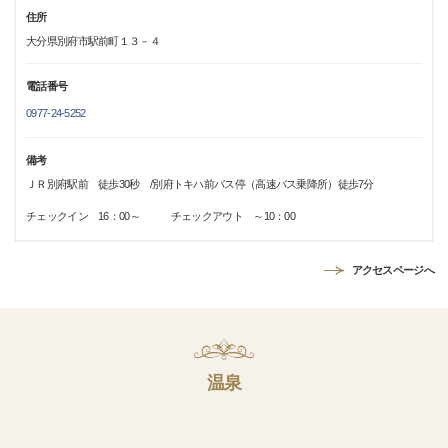
住所
大分県別府市駅前町１３－４
電話番号
0977-24-5252
備考
ＪＲ別府駅前 徒歩30秒 /別府トキハ前バス停（高速バス乗降所）徒歩7分
チェックイン 16：00～ チェックアウト ～10：00
アクセスページへ
温泉