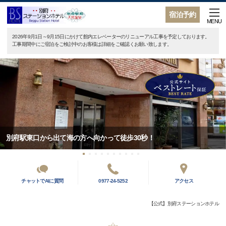
宿泊予約
MENU
2026年9月1日～9月15日にかけて館内エレベーターのリニューアル工事を予定しております。
工事期間中にご宿泊をご検討中のお客様は詳細をご確認くお願い致します。
別府駅東口から出て海の方へ向かって徒歩30秒！
チャットでAIに質問
0977-24-5252
アクセス
【公式】別府ステーションホテル