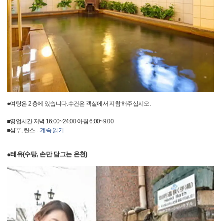
●여탕은 2 층에 있습니다.수건은 객실에서 지참 해주십시오.
■영업시간 저녁 16:00~24:00 아침 6:00~9:00
■샴푸, 린스
…
계속 읽기
●테유(수탕, 손만 담그는 온천)