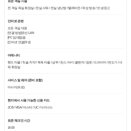
표준 객실 시설
전 객실 욕실 화장실 / 전실 샤워 / 전실 냉난방 / 텔레비전 / 위성 방송 / 빈 냉장고
인터넷 관련
모든 객실 대응
[연결 방법]유선 LAN
[PC 임대]없음
[인터넷 연결]무료
어메니티
핸드 타올 / 칫솔·치약 / 목욕 타올 / 샴푸 / 린스 / 바디 클렌저 / 잠옷 / 드라이어 / 면도기 / 샤
워 화장실
서비스 및 레저 (준비 포함)
마사지(유료)
현지에서 사용 가능한 신용 카드
JCB / VISA / 마스터 / UC / 다이너스
표준 체크인 시간
16:00