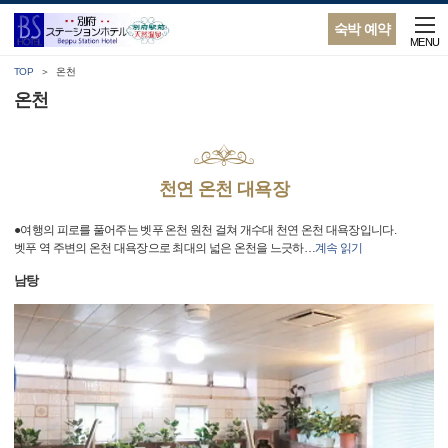
숙박 예약
MENU
TOP
온천
온천
천연 온천 대욕장
●여행의 피로를 풀어주는 벳푸 온천 원천 걸쳐 개수대 천연 온천 대욕장입니다.
벳푸 역 주변의 온천 대욕장으로 최대의 넓은 온천을 느긋하
…
계속 읽기
남탕