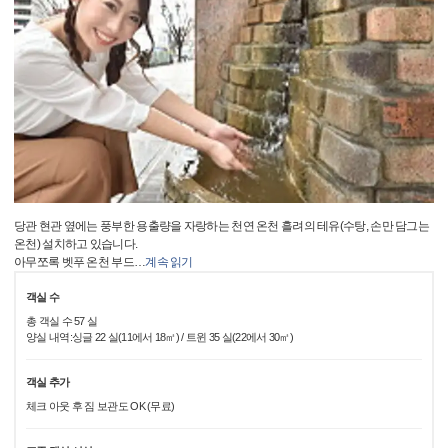
당관 현관 옆에는 풍부한 용출량을 자랑하는 천연 온천 흘려의 테유(수탕, 손만 담그는
온천) 설치하고 있습니다.
아무쪼록 벳푸 온천 부드
…
계속 읽기
객실 수
총 객실 수 57 실
양실 내역:싱글 22 실(11에서 18㎡) / 트윈 35 실(22에서 30㎡)
객실 추가
체크 아웃 후 짐 보관도 OK (무료)