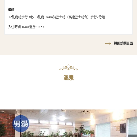
備註
JR別府站步行30秒 /別府Tokiha前巴士站（高速巴士站台）步行7分鐘
入住時間 16:00 退房 ~10:00
轉到訪問頁面
溫泉