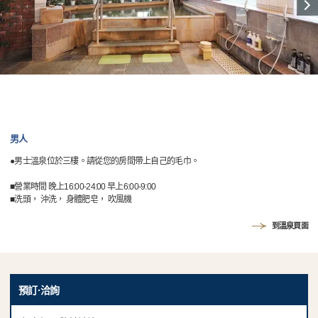
男人
●男士溫泉位於三樓。請從您的房間帶上自己的毛巾。
■營業時間 晚上16:00-24:00 早上6:00-9:00
■洗頭， 沖洗， 身體肥皂， 吹風機
到溫泉頁面
預訂·洽詢