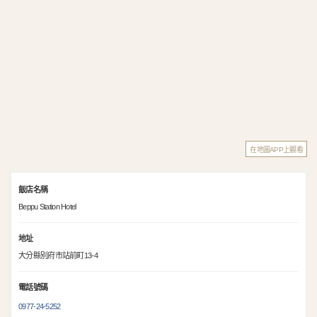
在地圖APP上觀看
飯店名稱
Beppu Station Hotel
地址
大分縣別府市站前町13-4
電話號碼
0977-24-5252