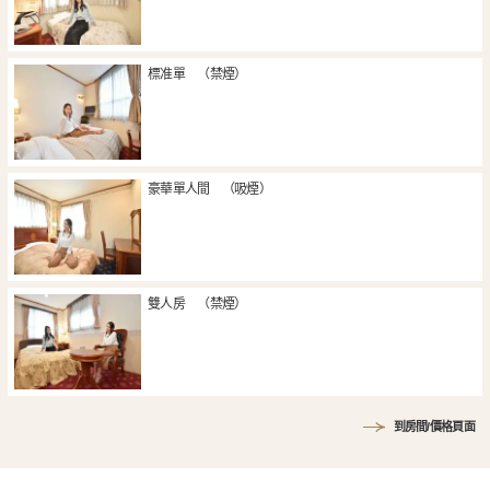
標准單 （禁煙）
豪華單人間 （吸煙）
雙人房 （禁煙）
到房間/價格頁面