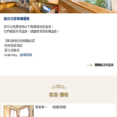
飯店住客專屬優惠
您可以免費使用以下集團酒店的溫泉。
它們都是天然溫泉。請盡情享受各種溫泉。
【車站附近的商務飯店】
·別府海浪酒店
·富士吉飯店
·Hotel Hay
…
繼續閱讀
團體飯店的溫泉
客房·價格
緊湊單一 （吸煙/禁煙）