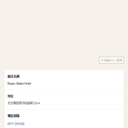
在地圖APP上觀看
飯店名稱
Beppu Station Hotel
地址
大分縣別府市站前町13-4
電話號碼
0977-24-5252