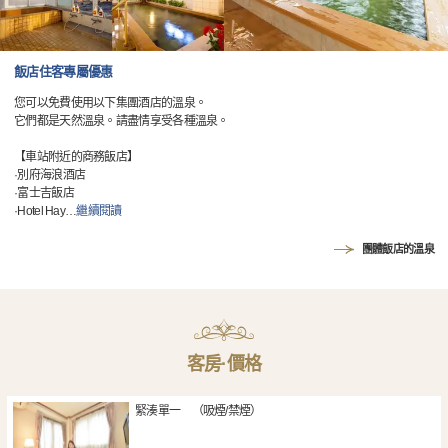
飯店住客專屬優惠
您可以免費使用以下集團酒店的溫泉。
它們都是天然溫泉。請盡情享受各種溫泉。
【車站附近的商務飯店】
·別府海浪酒店
·富士吉飯店
·Hotel Hay
…
繼續閱讀
團體飯店的溫泉
客房·價格
緊湊單一 （吸煙/禁煙）