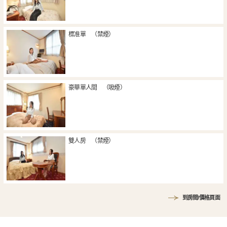
標准單 （禁煙）
豪華單人間 （吸煙）
雙人房 （禁煙）
到房間/價格頁面