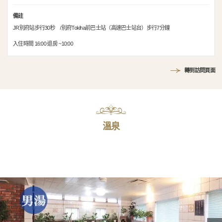
備註
JR別府站步行30秒 /別府Tokiha前巴士站（高速巴士站台）步行7分鐘
入住時間 16:00 退房 ~10:00
轉到訪問頁面
溫泉