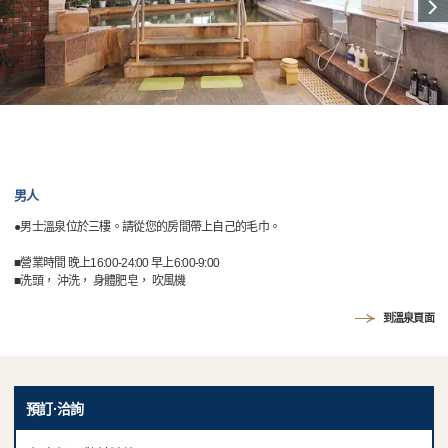
男人
●男士溫泉位於三樓。請從您的房間帶上自己的毛巾。
■營業時間 晚上16:00-24:00 早上6:00-9:00
■洗頭， 沖洗， 身體肥皂， 吹風機
到溫泉頁面
預訂·洽詢